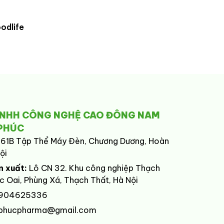
odlife
TNHH CÔNG NGHỆ CAO ĐÔNG NAM
PHÚC
 61B Tập Thể Máy Đèn, Chương Dương, Hoàn
ội
n xuất:
Lô CN 32. Khu công nghiệp Thạch
 Oai, Phùng Xá, Thạch Thất, Hà Nội
904625336
phucpharma@gmail.com