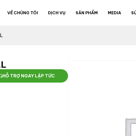
VỀ CHÚNG TÔI
DỊCH VỤ
SẢN PHẨM
MEDIA
S
AL
AL
HỖ TRỢ NGAY LẬP TỨC