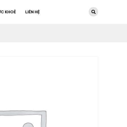
ỨC KHOẺ
LIÊN HỆ