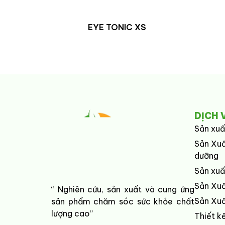
EYE TONIC XS
DỊCH 
Sản xuấ
Sản Xuấ
dưỡng
Sản xuấ
Sản Xuấ
“ Nghiên cứu, sản xuất và cung ứng
Sản Xu
sản phẩm chăm sóc sức khỏe chất
lượng cao”
Thiết k