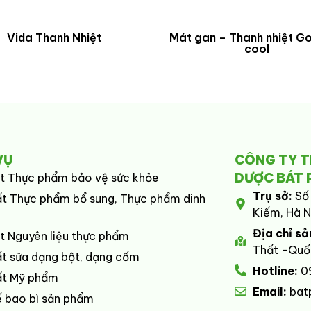
Vida Thanh Nhiệt
Mát gan – Thanh nhiệt Go
cool
VỤ
CÔNG TY 
DƯỢC BÁT 
t Thực phẩm bảo vệ sức khỏe
Trụ sở:
Số
t Thực phẩm bổ sung, Thực phẩm dinh
Kiếm, Hà N
Địa chỉ sả
t Nguyên liệu thực phẩm
Thất -Quốc
t sữa dạng bột, dạng cốm
Hotline:
0
ất Mỹ phẩm
Email:
bat
ế bao bì sản phẩm