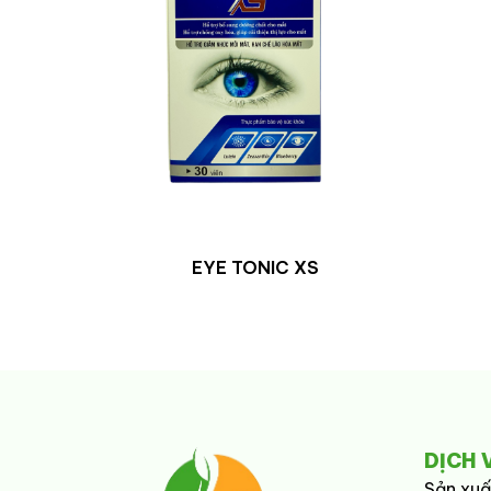
EYE TONIC XS
DỊCH 
Sản xuấ