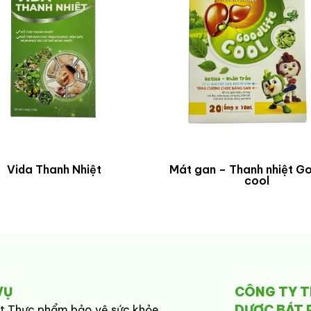
Vida Thanh Nhiệt
Mát gan – Thanh nhiệt Go
cool
VỤ
CÔNG TY 
DƯỢC BÁT 
t Thực phẩm bảo vệ sức khỏe