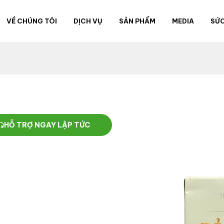
VỀ CHÚNG TÔI
DỊCH VỤ
SẢN PHẨM
MEDIA
SỨC
HỖ TRỢ NGAY LẬP TỨC